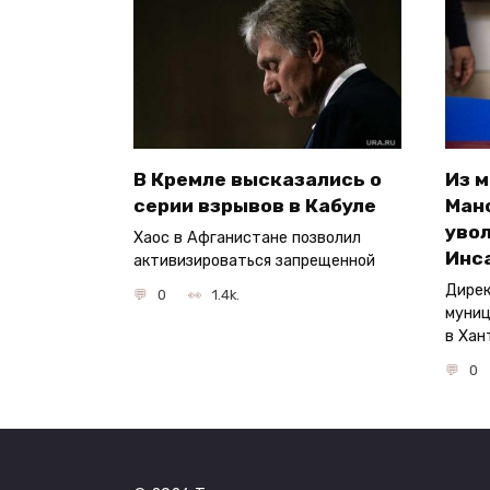
В Кремле высказались о
Из 
серии взрывов в Кабуле
Ман
увол
Хаос в Афганистане позволил
Инс
активизироваться запрещенной
Дирек
0
1.4k.
муниц
в Хан
0