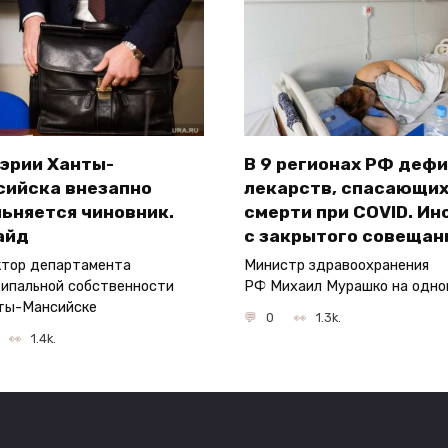
мэрии Ханты-
В 9 регионах РФ деф
сийска внезапно
лекарств, спасающих
ьняется чиновник.
смерти при COVID. Ин
айд
с закрытого совещан
тор департамента
Министр здравоохранения
ипальной собственности
РФ Михаил Мурашко на одно
ты-Мансийске
0
1.3k.
1.4k.