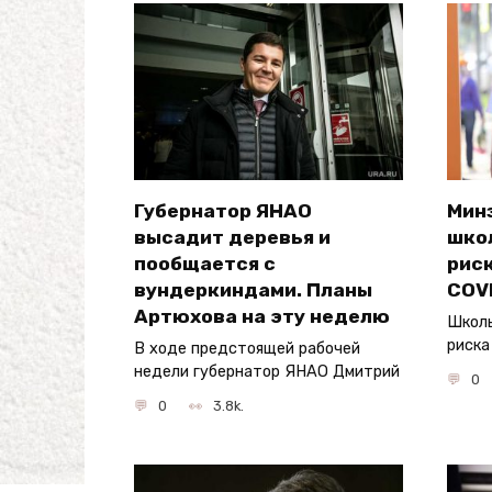
Губернатор ЯНАО
Мин
высадит деревья и
шко
пообщается с
рис
вундеркиндами. Планы
COV
Артюхова на эту неделю
Школь
риска
В ходе предстоящей рабочей
недели губернатор ЯНАО Дмитрий
0
0
3.8k.