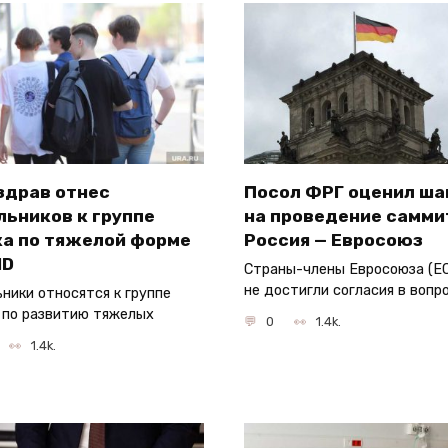
здрав отнес
Посол ФРГ оценил ш
льников к группе
на проведение самми
ка по тяжелой форме
Россия — Евросоюз
ID
Страны-члены Евросоюза (Е
не достигли согласия в вопр
ники относятся к группе
 по развитию тяжелых
0
1.4k.
1.4k.