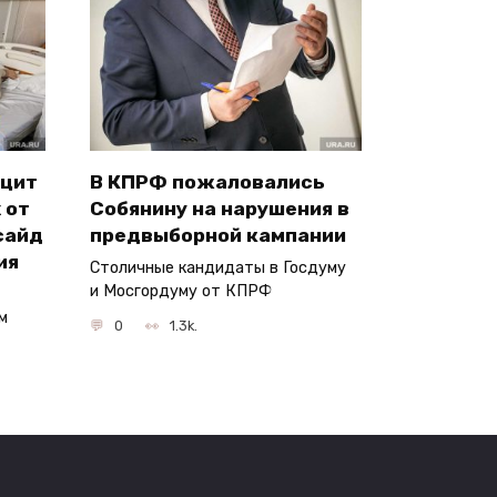
ицит
В КПРФ пожаловались
 от
Собянину на нарушения в
сайд
предвыборной кампании
ия
Столичные кандидаты в Госдуму
и Мосгордуму от КПРФ
м
0
1.3k.