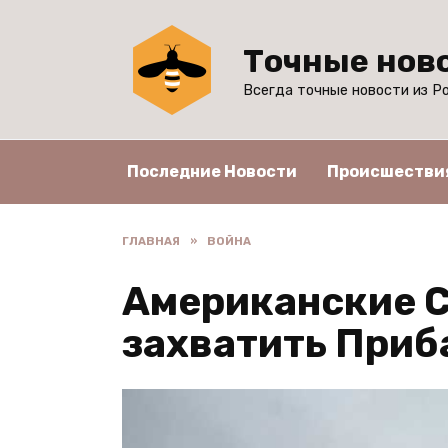
Перейти
к
Точные нов
содержанию
Всегда точные новости из Ро
Последние Новости
Происшестви
ГЛАВНАЯ
»
ВОЙНА
Американские С
захватить Приба