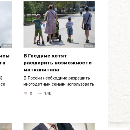
ансы
В Госдуме хотят
та
расширить возможности
маткапитала
С)
В России необходимо разрешить
осе
многодетным семьям использовать
0
1.4k.