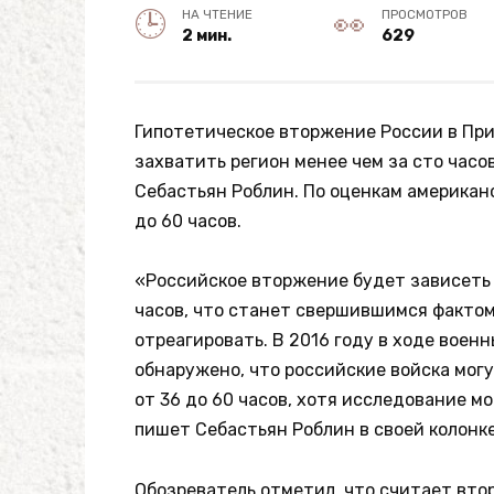
НА ЧТЕНИЕ
ПРОСМОТРОВ
2 мин.
629
Гипотетическое вторжение России в При
захватить регион менее чем за сто часов
Себастьян Роблин. По оценкам американс
до 60 часов.
«Российское вторжение будет зависеть 
часов, что станет свершившимся факто
отреагировать. В 2016 году в ходе воен
обнаружено, что российские войска мог
от 36 до 60 часов, хотя исследование м
пишет Себастьян Роблин в своей колонке в
Обозреватель отметил, что считает вто