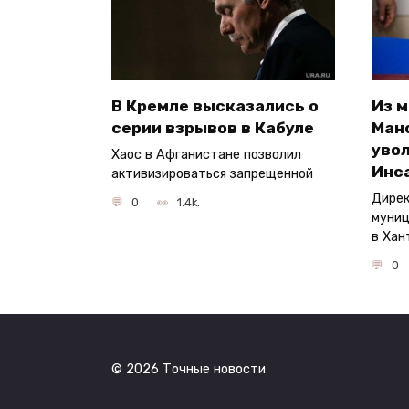
В Кремле высказались о
Из 
серии взрывов в Кабуле
Ман
увол
Хаос в Афганистане позволил
Инс
активизироваться запрещенной
Дирек
0
1.4k.
муниц
в Хан
0
© 2026 Точные новости