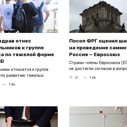
здрав отнес
Посол ФРГ оценил ш
льников к группе
на проведение самми
ка по тяжелой форме
Россия — Евросоюз
ID
Страны-члены Евросоюза (Е
не достигли согласия в вопр
ники относятся к группе
 по развитию тяжелых
0
1.4k.
1.4k.