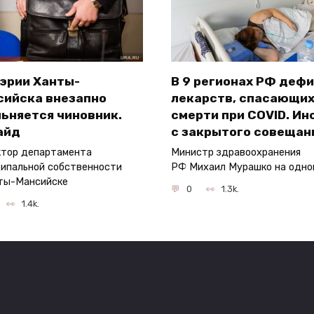
мэрии Ханты-
В 9 регионах РФ деф
сийска внезапно
лекарств, спасающих
ьняется чиновник.
смерти при COVID. Ин
айд
с закрытого совещан
тор департамента
Министр здравоохранения
ипальной собственности
РФ Михаил Мурашко на одно
ты-Мансийске
0
1.3k.
1.4k.