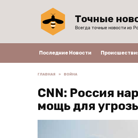
Перейти
к
Точные нов
содержанию
Всегда точные новости из Ро
Последние Новости
Происшестви
ГЛАВНАЯ
»
ВОЙНА
CNN: Россия на
мощь для угроз