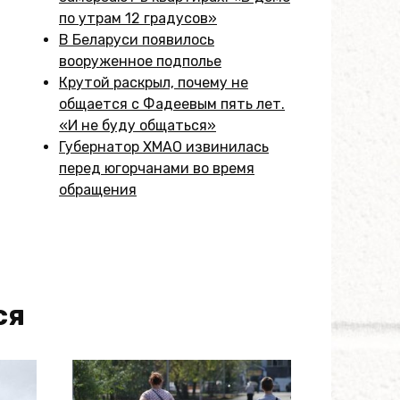
по утрам 12 градусов»
В Беларуси появилось
вооруженное подполье
Крутой раскрыл, почему не
общается с Фадеевым пять лет.
«И не буду общаться»
Губернатор ХМАО извинилась
перед югорчанами во время
обращения
ся