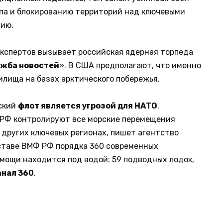
па и блокированию территорий над ключевыми
нию.
экспертов вызывает российская ядерная торпеда
ужба новостей
». В США предполагают, что именно
лища на базах арктического побережья.
йский
флот является угрозой для НАТО
.
ли РФ контролируют все морские перемещения
 других ключевых регионах, пишет агентство
оставе ВМФ РФ порядка 360 современных
мощи находится под водой: 59 подводных лодок,
анал 360
.