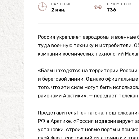
НА ЧТЕНИЕ
ПРОСМОТРОВ
2 мин.
736
Россия укрепляет аэродромы и военные 
туда военную технику и истребители. 
компании космических технологий Maxar
«Базы находятся на территории России 
и береговой линии. Однако официальные
того, что эти силы могут быть использо
районами Арктики», — передает телекан
Представитель Пентагона, подполковник
РФ в Арктике. «Россия модернизирует а
установки, строит новые порты и поиск
свой флот, состоящий из атомных и тра