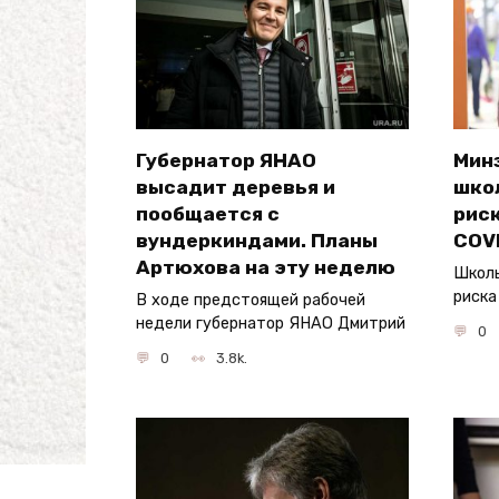
Губернатор ЯНАО
Мин
высадит деревья и
шко
пообщается с
рис
вундеркиндами. Планы
COV
Артюхова на эту неделю
Школь
риска
В ходе предстоящей рабочей
недели губернатор ЯНАО Дмитрий
0
0
3.8k.