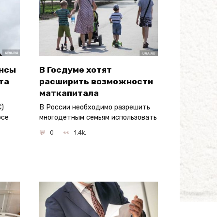
ансы
В Госдуме хотят
та
расширить возможности
маткапитала
С)
В России необходимо разрешить
осе
многодетным семьям использовать
0
1.4k.