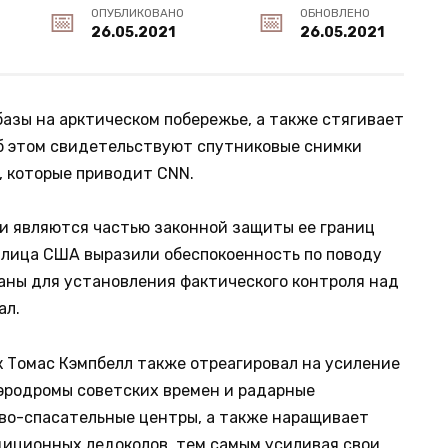
ОПУБЛИКОВАНО
ОБНОВЛЕНО
26.05.2021
26.05.2021
базы на арктическом побережье, а также стягивает
Об этом свидетельствуют спутниковые снимки
, которые приводит CNN.
и являются частью законной защиты ее границ
 лица США выразили обеспокоенность по поводу
ваны для установления фактического контроля над
ал.
 Томас Кэмпбелл также отреагировал на усиление
эродромы советских времен и радарные
ово-спасательные центры, а также наращивает
диционных ледоколов, тем самым усиливая свои