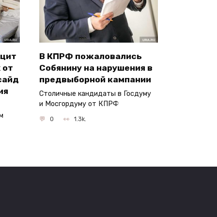
ицит
В КПРФ пожаловались
 от
Собянину на нарушения в
сайд
предвыборной кампании
ия
Столичные кандидаты в Госдуму
и Мосгордуму от КПРФ
м
0
1.3k.