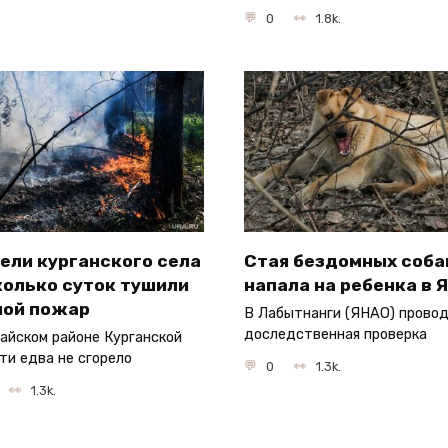
0
1.8k.
ели курганского села
Стая бездомных соба
колько суток тушили
напала на ребенка в 
ной пожар
В Лабытнанги (ЯНАО) прово
доследственная проверка
айском районе Курганской
ти едва не сгорело
0
1.3k.
1.3k.