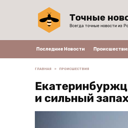
Перейти
к
Точные нов
содержанию
Всегда точные новости из Ро
Последние Новости
Происшестви
ГЛАВНАЯ
»
ПРОИСШЕСТВИЯ
Екатеринбуржц
и сильный запах