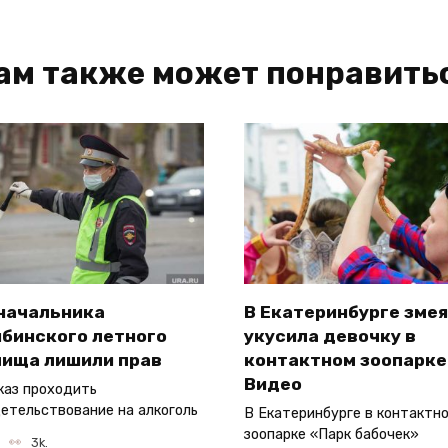
ам также может понравить
начальника
В Екатеринбурге змея
ябинского летного
укусила девочку в
лища лишили прав
контактном зоопарке
Видео
каз проходить
етельствование на алкоголь
В Екатеринбурге в контактн
зоопарке «Парк бабочек»
3k.