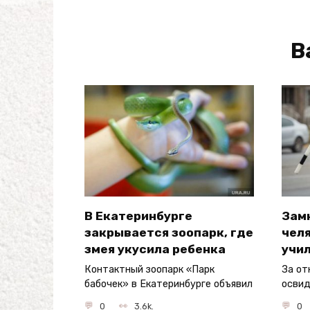
В
В Екатеринбурге
Зам
закрывается зоопарк, где
чел
змея укусила ребенка
учи
Контактный зоопарк «Парк
За от
бабочек» в Екатеринбурге объявил
освид
0
3.6k.
0