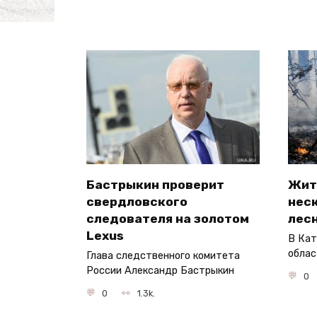
Бастрыкин проверит
Жит
свердловского
нес
следователя на золотом
лес
Lexus
В Кат
облас
Глава следственного комитета
России Александр Бастрыкин
0
0
1.3k.