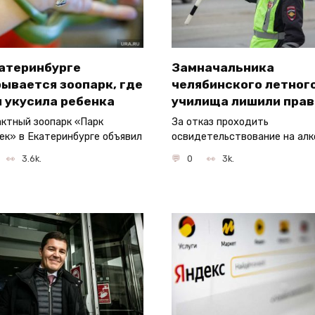
катеринбурге
Замначальника
ывается зоопарк, где
челябинского летног
 укусила ребенка
училища лишили прав
ктный зоопарк «Парк
За отказ проходить
ек» в Екатеринбурге объявил
освидетельствование на алк
3.6k.
0
3k.