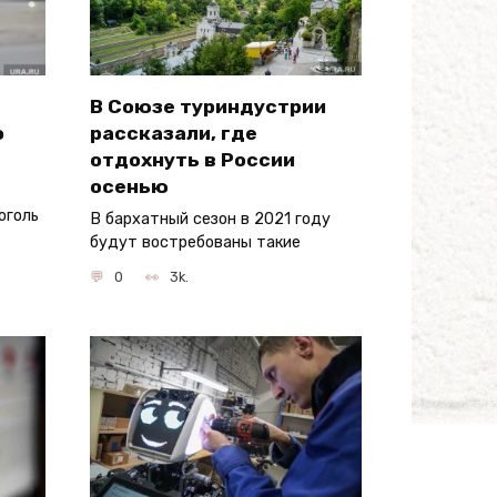
В Союзе туриндустрии
о
рассказали, где
отдохнуть в России
осенью
оголь
В бархатный сезон в 2021 году
будут востребованы такие
0
3k.