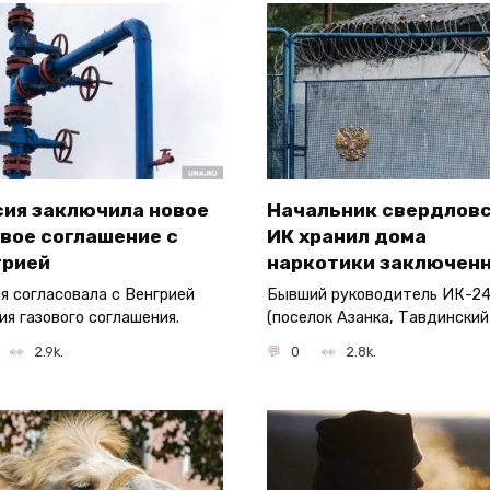
сия заключила новое
Начальник свердлов
вое соглашение с
ИК хранил дома
грией
наркотики заключен
я согласовала с Венгрией
Бывший руководитель ИК-2
ия газового соглашения.
(поселок Азанка, Тавдинский
2.9k.
0
2.8k.