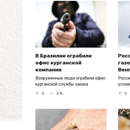
В Бразилии ограбили
Рос
офис курганской
газо
компании
Вен
Вооруженные люди ограбили офис
Росси
курганской службы заказа
услов
0
3.1k.
0