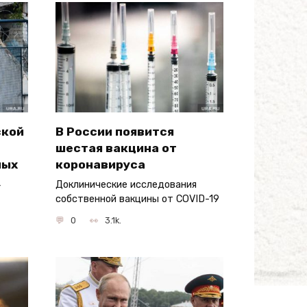
ской
В России появится
шестая вакцина от
ных
коронавируса
4
Доклинические исследования
собственной вакцины от COVID-19
0
3.1k.