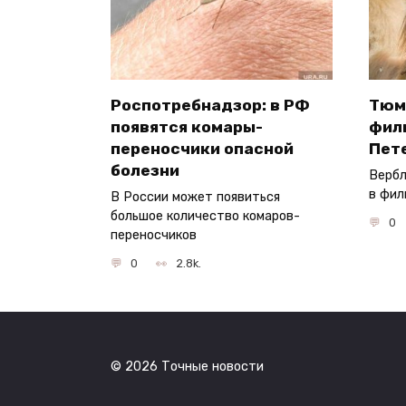
Роспотребнадзор: в РФ
Тюм
появятся комары-
фил
переносчики опасной
Пет
болезни
Вербл
в фил
В России может появиться
большое количество комаров-
0
переносчиков
0
2.8k.
© 2026 Точные новости