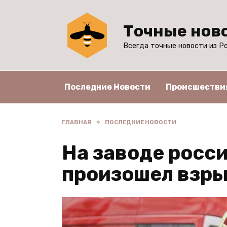
Перейти
к
Точные нов
содержанию
Всегда точные новости из Ро
Последние Новости
Происшестви
ГЛАВНАЯ
»
ПОСЛЕДНИЕ НОВОСТИ
На заводе росс
произошел взр