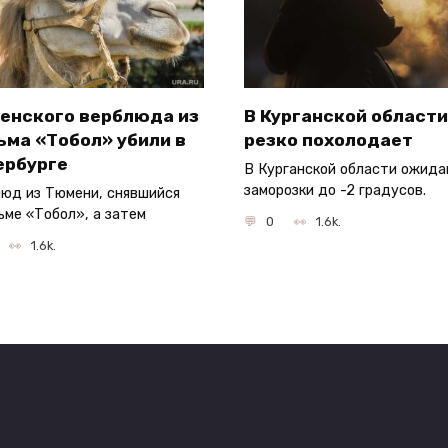
енского верблюда из
В Курганской области
ьма «Тобол» убили в
резко похолодает
ербурге
В Курганской области ожид
заморозки до -2 градусов.
юд из Тюмени, снявшийся
ьме «Тобол», а затем
0
1.6k.
1.6k.