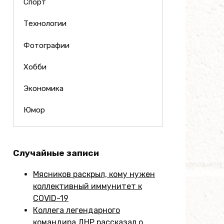
Спорт
Технологии
Фотографии
Хобби
Экономика
Юмор
Случайные записи
Мясников раскрыл, кому нужен
коллективный иммунитет к
COVID-19
Коллега легендарного
командира ДНР рассказал о