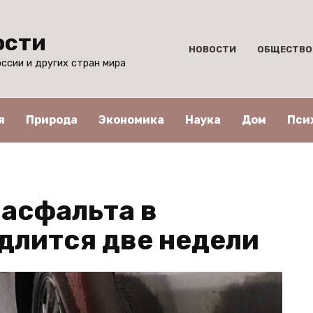
ости
НОВОСТИ
ОБЩЕСТВО
ссии и других стран мира
я
Природа
Экономика
Наука
Дом
Пси
 асфальта в
длится две недели