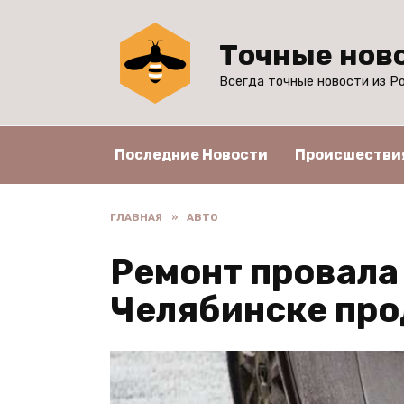
Перейти
к
Точные нов
содержанию
Всегда точные новости из Ро
Последние Новости
Происшестви
ГЛАВНАЯ
»
АВТО
Ремонт провала
Челябинске про