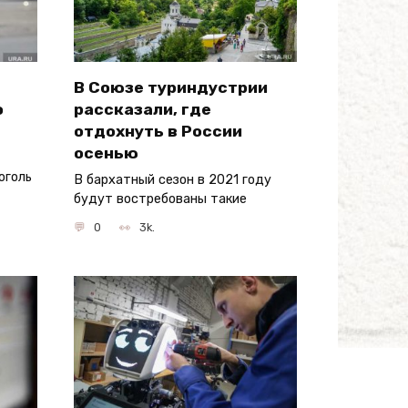
В Союзе туриндустрии
о
рассказали, где
отдохнуть в России
осенью
оголь
В бархатный сезон в 2021 году
будут востребованы такие
0
3k.