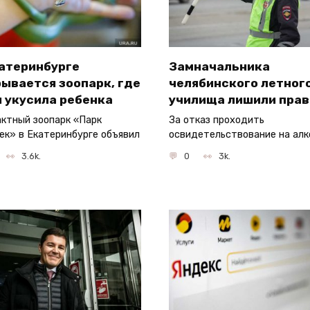
катеринбурге
Замначальника
ывается зоопарк, где
челябинского летног
 укусила ребенка
училища лишили прав
ктный зоопарк «Парк
За отказ проходить
ек» в Екатеринбурге объявил
освидетельствование на алк
3.6k.
0
3k.