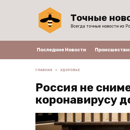
Перейти
к
Точные нов
содержанию
Всегда точные новости из Ро
Последние Новости
Происшестви
ГЛАВНАЯ
»
ЗДОРОВЬЕ
Россия не сним
коронавирусу д