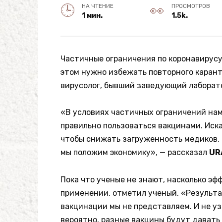
НА ЧТЕНИЕ
ПРОСМОТРОВ
1 мин.
1.5k.
Частичные ограничения по коронавирусу
этом нужно избежать повторного карант
вирусолог, бывший заведующий лаборат
«В условиях частичных ограничений нам
правильно пользоваться вакцинами. Иска
чтобы снижать загруженность медиков. 
мы положим экономику», — рассказал
UR
Пока что ученые не знают, насколько э
применении, отметил ученый. «Результ
вакцинации мы не представляем. И не уз
вероятно, разные вакцины будут давать