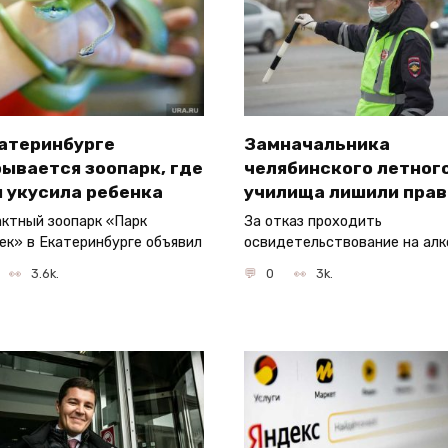
катеринбурге
Замначальника
ывается зоопарк, где
челябинского летног
 укусила ребенка
училища лишили прав
ктный зоопарк «Парк
За отказ проходить
ек» в Екатеринбурге объявил
освидетельствование на алк
3.6k.
0
3k.