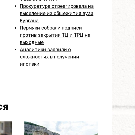
Прокуратура отреагировала на
выселение из общежития вуза
Кургана
Пермяки собрали подписи
против закрытия ТЦ и ТРЦ на
выходные
Аналитики заявили о
сложностях в получении
ипотеки
ся